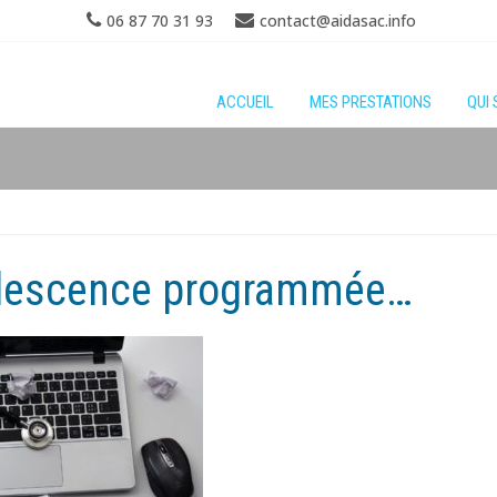
06 87 70 31 93
contact@aidasac.info
ACCUEIL
MES PRESTATIONS
QUI 
olescence programmée…