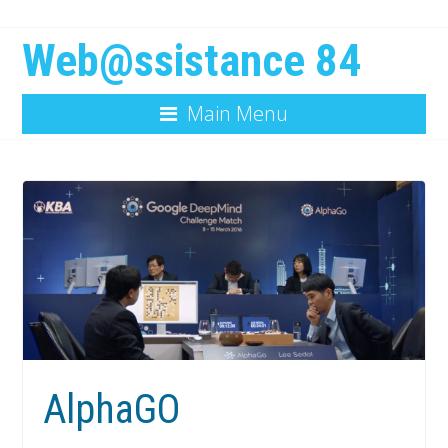
Web@ssistance 84
Main Menu
AlphaGO